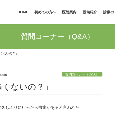
HOME
初めての方へ
医院案内
設備紹介
診療の
質問コーナー（Q&A）
痛くないの？」
質問コーナー（Q&A）
mada
痛くないの？」
に久しぶりに行ったら虫歯があると言われた」