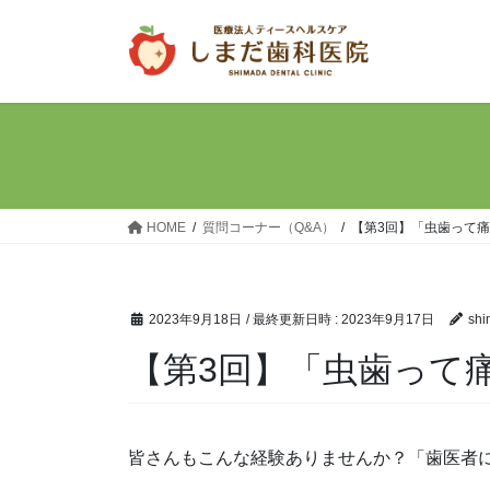
コ
ナ
ン
ビ
テ
ゲ
ン
ー
ツ
シ
へ
ョ
ス
ン
キ
に
ッ
移
HOME
質問コーナー（Q&A）
【第3回】「虫歯って
プ
動
2023年9月18日
/ 最終更新日時 :
2023年9月17日
shi
【第3回】「虫歯って
皆さんもこんな経験ありませんか？「歯医者